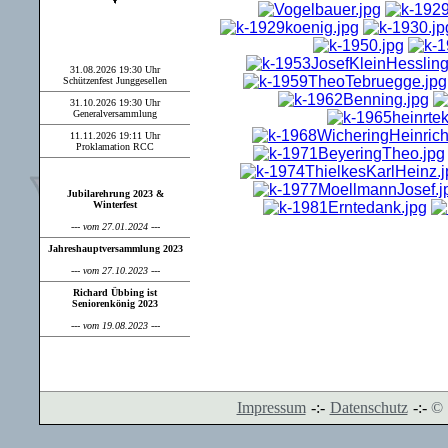
nächste Termine:
31.08.2026 19:30 Uhr
Schützenfest Junggesellen
31.10.2026 19:30 Uhr
Generalversammlung
11.11.2026 19:11 Uhr
Proklamation RCC
Aktuelles:
Jubilarehrung 2023 &
Winterfest
--- vom 27.01.2024 ---
Jahreshauptversammlung 2023
--- vom 27.10.2023 ---
Richard Übbing ist
Seniorenkönig 2023
--- vom 19.08.2023 ---
Impressum
-:-
Datenschutz
-:-
© 