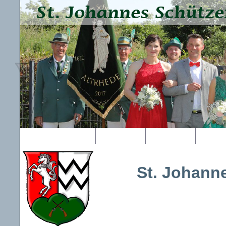
altrhede.de
Vereinsleben
Schützenfest
Historie
St. Johann